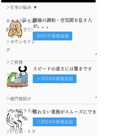
＞仕事の悩み
職場の調和・空気間を乱す人
カテゴリーを選
が。。。
択する（全て）
2025年新規追加
＞カウンセリン
グ
＞ご祈祷
スピードの速さには驚きです
＞ご供養
＞2024年新規追加
＞星祭り
＞破門殺除け
＞ヤタガラス道
慣れない業務がスムーズにできた
開き
＞2024年新規追加
＞いじめ・トラ