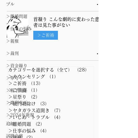
ブル
＞離婚問題
首凝り こんな劇的に変わった患
者は見た事がない
＞仕事の悩み
＞ご祈祷
＞親権
＞裁判
＞資金繰り
カテゴリーを選択する（全て）
（28）
28件の記事
＞カウンセリング
（1）
1件の記事
＞車守り
＞ご祈祷
（13）
13件の記事
＞ご供養
（1）
1件の記事
＞親子関係
＞星祭り
（2）
2件の記事
＞摩利支天
＞破門殺除け
（3）
3件の記事
＞ヤタガラス道開き
（7）
7件の記事
＞2024年新規
＞いじめ・トラブル
（4）
4件の記事
追加
＞離婚問題
（2）
2件の記事
＞仕事の悩み
（4）
4件の記事
試験合格
＞親権
（2）
2件の記事