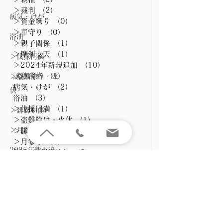
＞裁判
（2）
2件の記事
病気・けが
＞資金繰り
（0）
0件の記事
＞車守り
（0）
0件の記事
浴油
＞親子関係
（1）
1件の記事
＞摩利支天
（1）
1件の記事
＞伐採円満
＞2024年新規追加
（10）
10件の記事
試験合格
（1）
1件の記事
＞盗難除け・火
病気・けが
（2）
2件の記事
伏
浴油
（3）
3件の記事
＞伐採円満
（1）
1件の記事
＞誹謗中傷
＞盗難除け・火伏
（1）
1件の記事
＞月参り
＞誹謗中傷
（1）
1件の記事
＞月参り
（1）
1件の記事
2025年新規追
2025年新規追加
（3）
3件の記事
2026年新規追加
（2）
2件の記事
加
交渉円満
（1）
1件の記事
2026年新規追
加
交渉円満