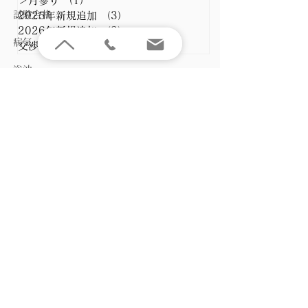
＞月参り
（1）
1件の記事
試験合格
2025年新規追加
（3）
3件の記事
2026年新規追加
（2）
2件の記事
病気・けが
交渉円満
（1）
1件の記事
浴油
＞伐採円満
＞盗難除け・
火伏
＞誹謗中傷
＞月参り
2025年新規
天台寺門宗​
追加
2026年新規
追加
〒220-0072