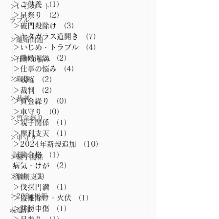
＞ご供養
（1）
1件の記事
＞いじめ・ト
＞星祭り
（2）
2件の記事
ラブル
＞破門殺除け
（3）
3件の記事
＞ヤタガラス道開き
（7）
7件の記事
＞離婚問題
＞いじめ・トラブル
（4）
4件の記事
＞離婚問題
（2）
2件の記事
＞仕事の悩み
＞仕事の悩み
（4）
4件の記事
＞親権
＞親権
（2）
2件の記事
＞裁判
（2）
2件の記事
＞裁判
＞資金繰り
（0）
0件の記事
＞車守り
（0）
0件の記事
＞資金繰り
＞親子関係
（1）
1件の記事
＞摩利支天
（1）
1件の記事
＞車守り
＞2024年新規追加
（10）
10件の記事
試験合格
（1）
1件の記事
＞親子関係
病気・けが
（2）
2件の記事
浴油
（3）
3件の記事
＞摩利支天
＞伐採円満
（1）
1件の記事
＞2024年新
＞盗難除け・火伏
（1）
1件の記事
＞誹謗中傷
（1）
1件の記事
規追加