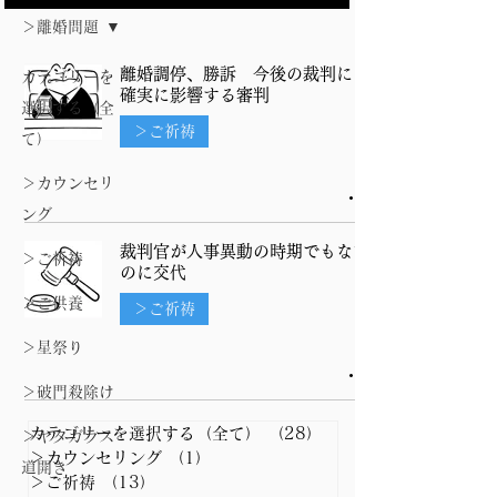
＞離婚問題
離婚調停、勝訴 今後の裁判にも
カテゴリーを
確実に影響する審判
選択する（全
＞ご祈祷
て）
＞カウンセリ
ング
裁判官が人事異動の時期でもない
＞ご祈祷
のに交代
＞ご供養
＞ご祈祷
＞星祭り
＞破門殺除け
カテゴリーを選択する（全て）
（28）
28件の記事
＞ヤタガラス
＞カウンセリング
（1）
1件の記事
道開き
＞ご祈祷
（13）
13件の記事