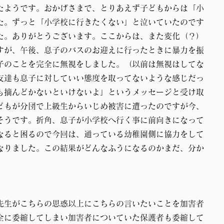
たようです。おかげさまで、とりあえず子どもからは「小
た。ずっと「小学校に行きたくない」と泣いていたのです
た。ありがとうございます。ここからは、また変化（？）
すが、午後、息子のバスのお迎えに行ったときに暴力を振
子のことを完全に無視をしました。（以前は無視はしてな
友達も息子に対していい態度を取ってないような感じだっ
も摘んどかないといけないよ」というメッセージと受け取
どもが分団で上級生からいじめ被害に遭ったのですが今、
そうです。折角、息子が小学校へ行く事に前向きになって
なると困るので今回は、通っている幼稚園側に協力をして
なりました。この結果がどんなふうになるのかまだ、分か
先生がこちらの思惑以上にこちらの言いたいことを加害者
全に委縮してしまい加害者についていた保護者も委縮して