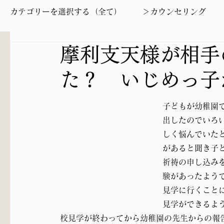
カテゴリーを選択する（全て）
＞カウンセリング
摩利支天様が相手
＞ヤタガラス道開き
＞いじめ・トラブル
＞
た？ いじめっ子
＞車守り
＞親子関係
＞摩利支天
＞20
子どもが幼稚園
出したのでいろ
＞伐採円満
＞盗難除け・火伏
＞誹謗中傷
しく悩んでいた
があると聞き子
祈祷の申し込み
交渉円満
験があったよう
見学に行くこと
見学ができるよ
校見学が終わってから幼稚園の先生からの報