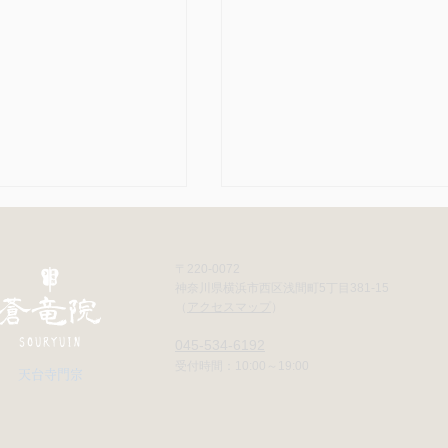
〒220-0072
神奈川県横浜市西区浅間町5丁目381-15
​​（
アクセスマップ
）
​
045-534-6192
のかかりつけ医
受付時間：10:00～19:00
天台寺門宗​
慣れない業務がスムーズ
きた