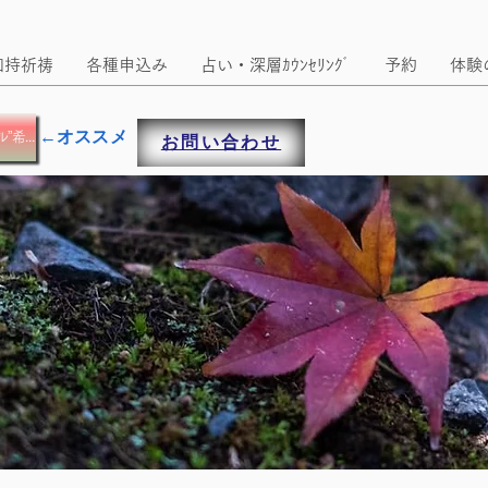
加持祈祷
各種申込み
占い・深層ｶｳﾝｾﾘﾝｸﾞ
予約
体験
←オススメ
メルマガ 兼 ”更新時にメール”希望の方
お問い合わせ