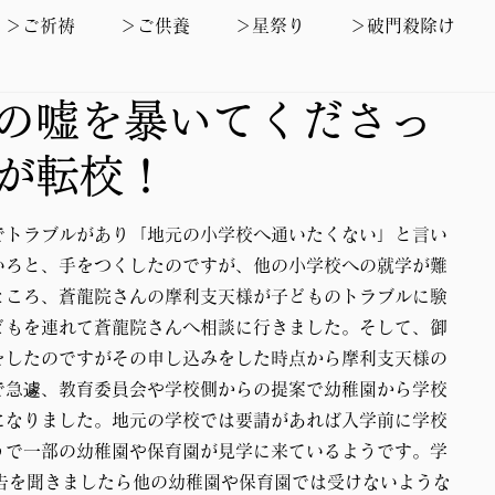
＞ご祈祷
＞ご供養
＞星祭り
＞破門殺除け
の嘘を暴いてくださっ
離婚問題
＞仕事の悩み
＞親権
＞裁判
＞資
が転校！
24年新規追加
試験合格
病気・けが
浴油
でトラブルがあり「地元の小学校へ通いたくない」と言い
いろと、手をつくしたのですが、他の小学校への就学が難
＞月参り
2025年新規追加
2026年新規追加
ところ、蒼龍院さんの摩利支天様が子どものトラブルに験
どもを連れて蒼龍院さんへ相談に行きました。そして、御
をしたのですがその申し込みをした時点から摩利支天様の
で急遽、教育委員会や学校側からの提案で幼稚園から学校
になりました。地元の学校では要請があれば入学前に学校
うで一部の幼稚園や保育園が見学に来ているようです。学
告を聞きましたら他の幼稚園や保育園では受けないような