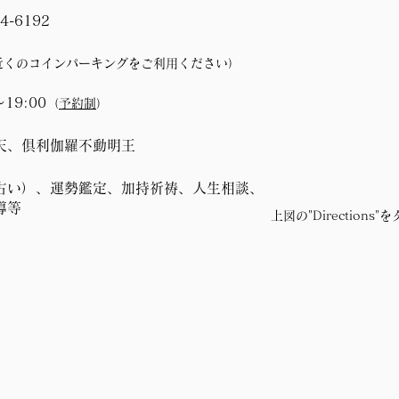
4-6192
近くのコインパーキングをご利用ください）
～19:00
（
予約制
）
天、倶利伽羅不動明王
占い）、運勢鑑定、加持祈祷、人生相談、
導等
上図の"Directio