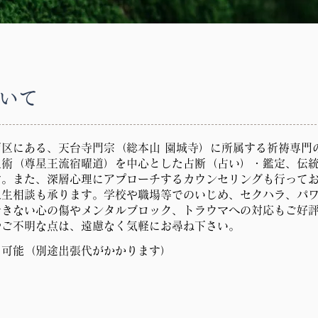
ついて
西区にある、天台寺門宗（総本山 園城寺）に所属する祈祷専門
星術（尊星王流宿曜道）を中心とした占断（占い）・鑑定、伝
す。また、深層心理にアプローチするカウンセリングも行って
人生相談も承ります。学校や職場等でのいじめ、セクハラ、パ
できない心の傷やメンタルブロック、トラウマへの対応もご好
やご不明な点は、遠慮なく気軽にお尋ね下さい。
も可能（別途出張代がかかります）
秘密厳