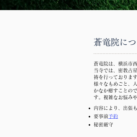
​蒼竜院に
蒼竜院は、横浜市
当寺では、密教占
祷を行っておりま
様々なもめごと、
かなか癒すことの
す。複雑なお悩み
内容により、出張
要事前
予約