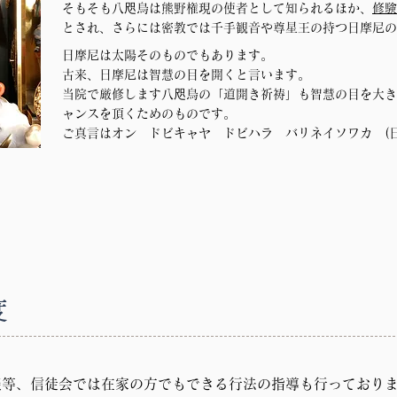
そもそも八咫烏は熊野権現の使者として知られるほか、
修験
とされ、
さらには密教では千手観音や尊星王の持つ日摩尼の
日摩尼は太陽そのものでもあります。
古来、日摩尼は智慧の目を開くと言います。
当院で厳修します八咫烏の「道開き祈祷」も智慧の目を大き
ャンスを頂くためのものです。
ご真言はオン ドビキャヤ ドビハラ バリネイソワカ (
​
談等、信徒会では在家の方でもできる行法の指導も行っており