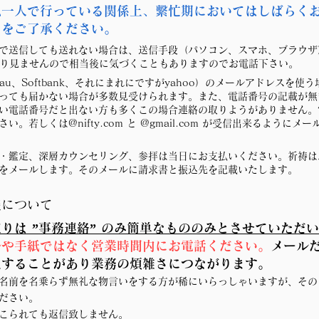
私一人で行っている関係上、繫忙期においてはしばらく
とをご了承ください。
で送信しても送れない場合は、送信手段（パソコン、スマホ、ブラウザ
まり見ませんので相当後に気づくこともありますのでお電話下さい。
、au、Softbank、それにまれにですがyahoo）のメールアドレスを
っても届かない場合が多数見受けられます。また、電話番号の記載が無
い電話番号だと出ない方も多くこの場合連絡の取りようがありません。
。若しくは@nifty.com と @gmail.com が受信出来るように
・鑑定、深層カウンセリング、参拝は当日にお支払いください。祈祷は
をメールします。そのメールに請求書と振込先を記載いたします。
談について
りは ”事務連絡” のみ簡単なもののみとさせていただ
ルや手紙ではなく営業時間内にお電話ください。
メール
生することがあり業務の煩雑さにつながります。
お名前を名乗らず無礼な物言いをする方が稀にいらっしゃいますが、そ
ださい。​
こられても返信致しません。