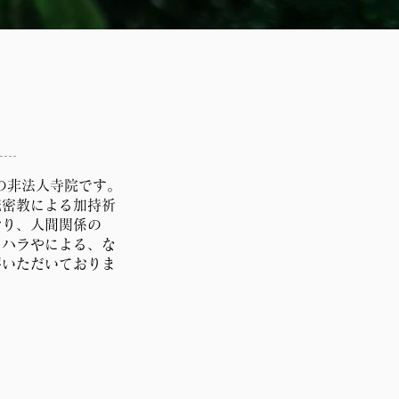
の非法人寺院です。
統密教による加持祈
おり、人間関係の
ワハラやによる、な
評いただいておりま
守