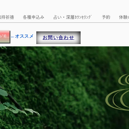
加持祈祷
各種申込み
占い・深層ｶｳﾝｾﾘﾝｸﾞ
予約
体験
←オススメ
メルマガ 兼 ”更新時にメール”希望の方
お問い合わせ