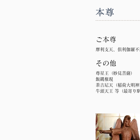
本尊
ご本尊
摩利支天、倶利伽羅不
その他
尊星王（妙見菩薩）
飯縄権現
茶吉尼天（稲荷大明神
牛頭天王 等（最寄り