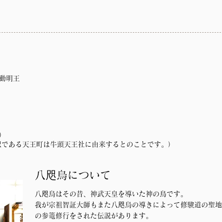
動明王
）
駅である天王町は牛頭天王社に由来するとのことです。）
八咫烏について
八咫烏はその昔、神武天皇を導いた神の鳥です。
我が宗祖智証大師もまた八咫烏の導きによって修験道の聖地
の参篭修行をされた伝説があります。