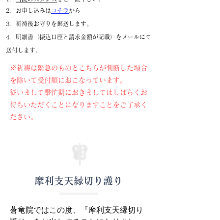
​​​【祈祷料】

2．お申し込みは
コチラ
から
3．祈祷後お守りを郵送します。
　１万円

4．明細書（振込口座と請求金額が記載）をメールにて
送付します。
​​【期間】

​​※祈祷は緊急のものとこちらが判断した場合
ご祈祷から1年間（携帯できるお守りの
を除いて受付順におこなっています。
形です）
従いまして繫忙期におきましてはしばらくお
待ちいただくことになりますことをご了承く
ださい。
摩利支天縁切り護り
蒼竜院ではこの度、『摩利支天縁切り