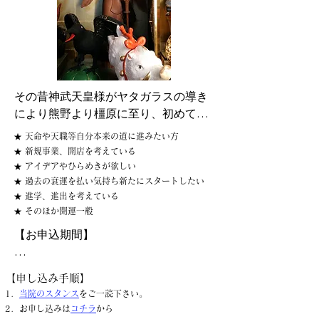
その昔神武天皇様がヤタガラスの導き
により熊野より橿原に至り、初めて天
皇に即位されたように、令和のこの御
★ 天命や天職等自分本来の道に進みたい方
代に新たに皆様の新たなる善き運の道
★ 新規事業、開店を考えている
を開く「道開き祈祷」を厳修いたしま
★ アイデアやひらめきが欲しい
す。

★ 過去の衰運を払い気持ち新たにスタートしたい
★ 進学、進出を考えている
★ そのほか開運一般​
【お申込期間】

当院はヤタガラス様を修験道の教えに
より本尊摩利支天の御化身として奉安
　通年

【申し込み手順】
しております。

​​1．
当院のスタンス
をご一読下さい。
​​【祈祷料】

2．お申し込みは
コチラ
から
ヤタガラス道開き祈祷はとりわけこん