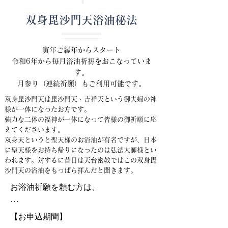
双身​毘沙門天浴油秘法
寅年ご縁年からスタート
令和6年から毎月浴油祈祷をおこなっていま
す。
月参り（連続祈願）もご利用可能です。
双身毘沙門天は毘沙門天・吉祥天という御夫婦の神
様が一体になったお方です。
強力な二体の福神が一体になって皆様の御祈願に応
えてくださいます。
双身天というと聖天様のお浴油が有名ですが、日本
に聖天様をお持ち帰りになったのは弘法大師様とい
われます。対するに昔日は天台密教ではこの双身毘
沙門天の浴油をもっぱら拝んだと聞きます。
​お浴油祈願を頼む方は、

１．お浴油期間は自分の心の垢を落と
【お申込期間】

すと思って貪り・瞋り・愚痴を言うこ