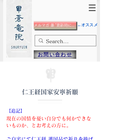
←オススメ
メルマガ 兼 ”更新時にメール”希望の方
お問い合わせ
仁王経国家安寧祈願
【追記】
現在の国情を憂い自分でも何かできな
いものか、とお考えの方に。
ご自宅にて仁王経 護国品で祈りを捧げ