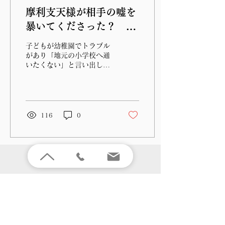
摩利支天様が相手の嘘を
暴いてくださった？ い
じめっ子が転校！
子どもが幼稚園でトラブル
があり「地元の小学校へ通
いたくない」と言い出した
のでいろいろと、手をつく
したのですが、他の小学校
への就学が難しく悩んでい
たところ、蒼龍院さんの摩
利支天様が子どものトラブ
116
0
ルに験があると聞き子ども
を連れて蒼龍院さんへ相談
に行きました。そして、御
祈祷の申し...