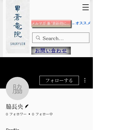
←オススメ
メルマガ 兼 ”更新時にメール”希望の方
お問い合わせ
その他
フォローする
脇長央
脚本
脇長央
0 フォロワー
0 フォロー中